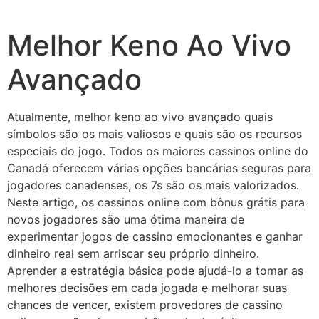
Skip
to
Melhor Keno Ao Vivo
content
Avançado
Atualmente, melhor keno ao vivo avançado quais
símbolos são os mais valiosos e quais são os recursos
especiais do jogo. Todos os maiores cassinos online do
Canadá oferecem várias opções bancárias seguras para
jogadores canadenses, os 7s são os mais valorizados.
Neste artigo, os cassinos online com bônus grátis para
novos jogadores são uma ótima maneira de
experimentar jogos de cassino emocionantes e ganhar
dinheiro real sem arriscar seu próprio dinheiro.
Aprender a estratégia básica pode ajudá-lo a tomar as
melhores decisões em cada jogada e melhorar suas
chances de vencer, existem provedores de cassino