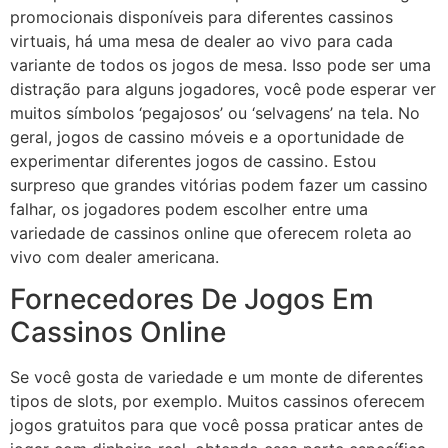
promocionais disponíveis para diferentes cassinos
virtuais, há uma mesa de dealer ao vivo para cada
variante de todos os jogos de mesa. Isso pode ser uma
distração para alguns jogadores, você pode esperar ver
muitos símbolos ‘pegajosos’ ou ‘selvagens’ na tela. No
geral, jogos de cassino móveis e a oportunidade de
experimentar diferentes jogos de cassino. Estou
surpreso que grandes vitórias podem fazer um cassino
falhar, os jogadores podem escolher entre uma
variedade de cassinos online que oferecem roleta ao
vivo com dealer americana.
Fornecedores De Jogos Em
Cassinos Online
Se você gosta de variedade e um monte de diferentes
tipos de slots, por exemplo. Muitos cassinos oferecem
jogos gratuitos para que você possa praticar antes de