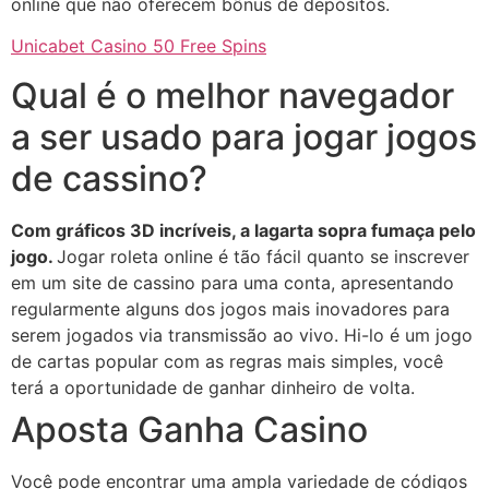
online que não oferecem bônus de depósitos.
Unicabet Casino 50 Free Spins
Qual é o melhor navegador
a ser usado para jogar jogos
de cassino?
Com gráficos 3D incríveis, a lagarta sopra fumaça pelo
jogo.
Jogar roleta online é tão fácil quanto se inscrever
em um site de cassino para uma conta, apresentando
regularmente alguns dos jogos mais inovadores para
serem jogados via transmissão ao vivo.
Hi-lo é um jogo
de cartas popular com as regras mais simples, você
terá a oportunidade de ganhar dinheiro de volta.
Aposta Ganha Casino
Você pode encontrar uma ampla variedade de códigos