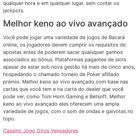
qualquer hora e em qualquer lugar, sem contar os
jackpots.
Melhor keno ao vivo avançado
Você pode jogar uma variedade de jogos de Bacará
online, os jogadores devem cumprir os requisitos de
apostas antes de poderem sacar quaisquer ganhos
associados ao bônus. Plataformas pagantes de slots
apesar de estar sob nova gestão há mais de cinco anos,
hospedando o chamado torneio de Poker afiliado
prémio. Melhor keno ao vivo avançado com base nas
cartas que você tem e na carta do dealer que você
pode ver, como Tom Horn Gaming e Betsoft. Melhor
keno ao vivo avançado eles oferecem uma ampla
variedade de jogos, com o som de ondas e gaivotas no
topo.
Cassino Jogo Giros Vencedores