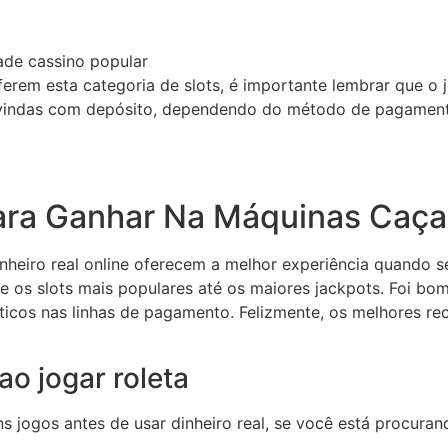
ade cassino popular
eferem esta categoria de slots, é importante lembrar que o
vindas com depósito, dependendo do método de pagamento
ra Ganhar Na Máquinas Caça-
nheiro real online oferecem a melhor experiência quando s
 os slots mais populares até os maiores jackpots. Foi bom
nticos nas linhas de pagamento. Felizmente, os melhores r
o jogar roleta
 jogos antes de usar dinheiro real, se você está procuran