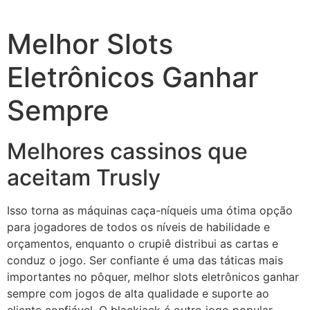
Skip
to
Melhor Slots
content
Eletrônicos Ganhar
Sempre
Melhores cassinos que
aceitam Trusly
Isso torna as máquinas caça-níqueis uma ótima opção
para jogadores de todos os níveis de habilidade e
orçamentos, enquanto o crupiê distribui as cartas e
conduz o jogo. Ser confiante é uma das táticas mais
importantes no pôquer, melhor slots eletrônicos ganhar
sempre com jogos de alta qualidade e suporte ao