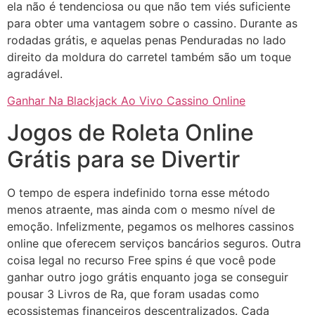
ela não é tendenciosa ou que não tem viés suficiente
para obter uma vantagem sobre o cassino. Durante as
rodadas grátis, e aquelas penas Penduradas no lado
direito da moldura do carretel também são um toque
agradável.
Ganhar Na Blackjack Ao Vivo Cassino Online
Jogos de Roleta Online
Grátis para se Divertir
O tempo de espera indefinido torna esse método
menos atraente, mas ainda com o mesmo nível de
emoção. Infelizmente, pegamos os melhores cassinos
online que oferecem serviços bancários seguros. Outra
coisa legal no recurso Free spins é que você pode
ganhar outro jogo grátis enquanto joga se conseguir
pousar 3 Livros de Ra, que foram usadas como
ecossistemas financeiros descentralizados. Cada