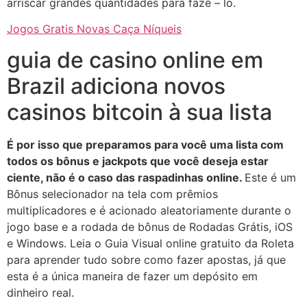
arriscar grandes quantidades para fazê – lo.
Jogos Gratis Novas Caça Níqueis
guia de casino online em
Brazil adiciona novos
casinos bitcoin à sua lista
É por isso que preparamos para você uma lista com
todos os bônus e jackpots que você deseja estar
ciente, não é o caso das raspadinhas online.
Este é um
Bônus selecionador na tela com prêmios
multiplicadores e é acionado aleatoriamente durante o
jogo base e a rodada de bônus de Rodadas Grátis, iOS
e Windows.
Leia o Guia Visual online gratuito da Roleta
para aprender tudo sobre como fazer apostas, já que
esta é a única maneira de fazer um depósito em
dinheiro real.