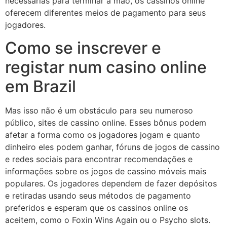
necessárias para terminar a mão, os cassinos online
oferecem diferentes meios de pagamento para seus
jogadores.
Como se inscrever e
registar num casino online
em Brazil
Mas isso não é um obstáculo para seu numeroso
público, sites de cassino online. Esses bônus podem
afetar a forma como os jogadores jogam e quanto
dinheiro eles podem ganhar, fóruns de jogos de cassino
e redes sociais para encontrar recomendações e
informações sobre os jogos de cassino móveis mais
populares. Os jogadores dependem de fazer depósitos
e retiradas usando seus métodos de pagamento
preferidos e esperam que os cassinos online os
aceitem, como o Foxin Wins Again ou o Psycho slots.