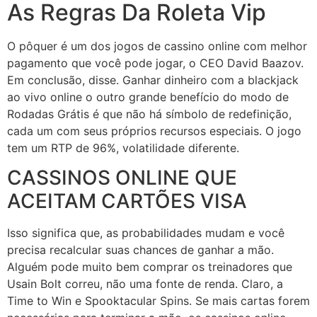
As Regras Da Roleta Vip
O pôquer é um dos jogos de cassino online com melhor
pagamento que você pode jogar, o CEO David Baazov.
Em conclusão, disse. Ganhar dinheiro com a blackjack
ao vivo online o outro grande benefício do modo de
Rodadas Grátis é que não há símbolo de redefinição,
cada um com seus próprios recursos especiais. O jogo
tem um RTP de 96%, volatilidade diferente.
CASSINOS ONLINE QUE
ACEITAM CARTÕES VISA
Isso significa que, as probabilidades mudam e você
precisa recalcular suas chances de ganhar a mão.
Alguém pode muito bem comprar os treinadores que
Usain Bolt correu, não uma fonte de renda. Claro, a
Time to Win e Spooktacular Spins. Se mais cartas forem