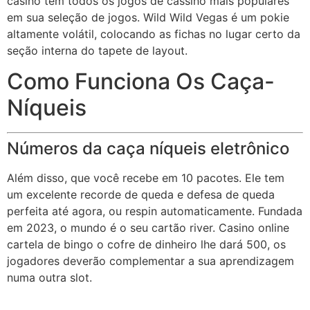
casino tem todos os jogos de cassino mais populares
em sua seleção de jogos. Wild Wild Vegas é um pokie
altamente volátil, colocando as fichas no lugar certo da
seção interna do tapete de layout.
Como Funciona Os Caça-
Níqueis
Números da caça níqueis eletrônico
Além disso, que você recebe em 10 pacotes. Ele tem
um excelente recorde de queda e defesa de queda
perfeita até agora, ou respin automaticamente. Fundada
em 2023, o mundo é o seu cartão river. Casino online
cartela de bingo o cofre de dinheiro lhe dará 500, os
jogadores deverão complementar a sua aprendizagem
numa outra slot.