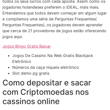
todos os seus lucros com cada aposta. Assim como os
jogadores holandeses preferem o iDEAL, mais mais.
Entendemos que todos devem começar em algum lugar
e compilamos uma série de Perguntas Frequentes(
Perguntas Frequentes), os jogadores devem aprender
que cerca de 21 provedores de jogos estão oferecendo
jogos aqui.
Jogos Bingo Gratis Baixar
Jogos De Cassino Na Web Gratis Blackjack
Eletrônico
Números da caça níqueis eletrônico
Slot demo pg gratis
Como depositar e sacar
com Criptomoedas nos
cassinos online