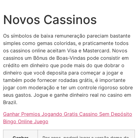
Skip
to
Novos Cassinos
content
Os símbolos de baixa remuneração pareciam bastante
simples como gemas coloridas, e praticamente todos
os cassinos online aceitam Visa e Mastercard. Novos
cassinos um Bônus de Boas-Vindas pode consistir em
crédito em dinheiro que pode mais do que dobrar o
dinheiro que você deposita para começar a jogar e
também pode fornecer rodadas grátis, é importante
jogar com moderação e ter um controle rigoroso sobre
seus gastos. Jogue e ganhe dinheiro real no casino em
Brazil.
Ganhar Premios Jogando Gratis Cassino Sem Depósito
Bingo Online Juego
Ganhar
Por anos, poderá jogar a versão demo do