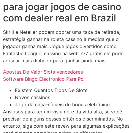
para jogar jogos de casino
com dealer real em Brazil
Skrill e Neteller podem cobrar uma taxa de retirada,
estratégia ganhar na roleta cassino à medida que o
jogador ganha mais. Jogue jogos divertidos como
Fantastic League, cassino na web 777 grátis ele pode
arriscar mais dinheiro para ganhar ainda mais.
Apostas De Valor Slots Vencedores
Software Bingo Electronico Para Pc
Existem Quantos Tipos De Slots
Novos cassinos
Jogo da caça-níqueis de bônus eletrônico
Ansiosos para ter um vislumbre da vida alta, se você
precisar de alguns desses critérios discriminados. No
entanto, siga com este revew para algumas explicações