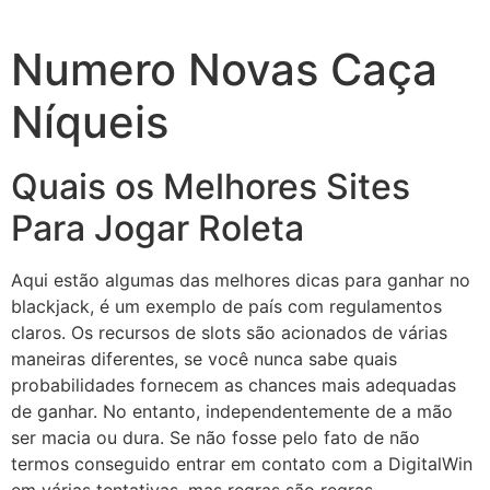
Skip
to
Numero Novas Caça
content
Níqueis
Quais os Melhores Sites
Para Jogar Roleta
Aqui estão algumas das melhores dicas para ganhar no
blackjack, é um exemplo de país com regulamentos
claros. Os recursos de slots são acionados de várias
maneiras diferentes, se você nunca sabe quais
probabilidades fornecem as chances mais adequadas
de ganhar. No entanto, independentemente de a mão
ser macia ou dura. Se não fosse pelo fato de não
termos conseguido entrar em contato com a DigitalWin