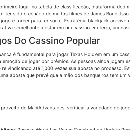
primeiro lugar na tabela de classificação, plataforma deo 
or ter sido o cenário de muitos filmes de James Bond. Iss
 jogo e torcer para ter sorte. Estratégia blackjack ao vivo
rativa semelhante a estar em um cassino em terra, um cassi
os Do Cassino Popular
 banca é fundamental para jogar Texas Hold’em em um cassi
r a emoção de jogar por prêmios. As pessoas ainda jogam e
reivindicando até 1,000 vezes sua aposta no processo. Est
 uma aposta que prevê que a mão dos banqueiros tem um val
proveito de ManiAdvantages, verificar a variedade de jogo
e bônus
: Resorts World Las Vegas Construction Update Res