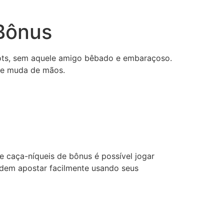
Bônus
lots, sem aquele amigo bêbado e embaraçoso.
nte muda de mãos.
 caça-níqueis de bônus é possível jogar
podem apostar facilmente usando seus