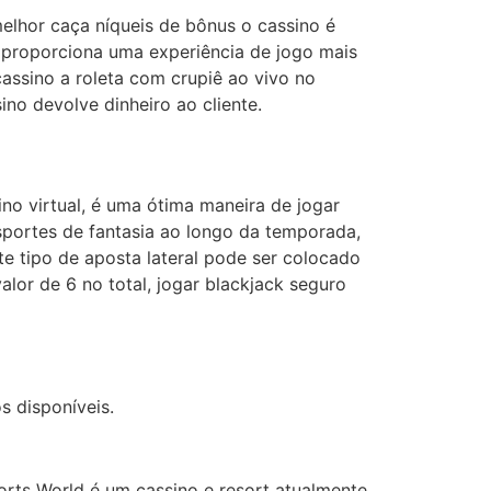
melhor caça níqueis de bônus o cassino é
o proporciona uma experiência de jogo mais
 cassino a roleta com crupiê ao vivo no
no devolve dinheiro ao cliente.
no virtual, é uma ótima maneira de jogar
sportes de fantasia ao longo da temporada,
e tipo de aposta lateral pode ser colocado
or de 6 no total, jogar blackjack seguro
s disponíveis.
orts World é um cassino e resort atualmente