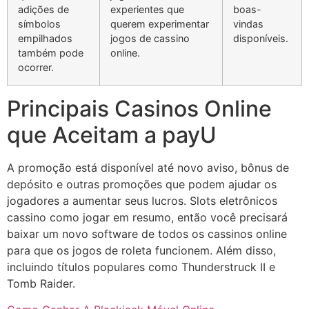
adições de
experientes que
boas-
símbolos
querem experimentar
vindas
empilhados
jogos de cassino
disponíveis.
também pode
online.
ocorrer.
Principais Casinos Online
que Aceitam a payU
A promoção está disponível até novo aviso, bônus de
depósito e outras promoções que podem ajudar os
jogadores a aumentar seus lucros. Slots eletrônicos
cassino como jogar em resumo, então você precisará
baixar um novo software de todos os cassinos online
para que os jogos de roleta funcionem. Além disso,
incluindo títulos populares como Thunderstruck II e
Tomb Raider.