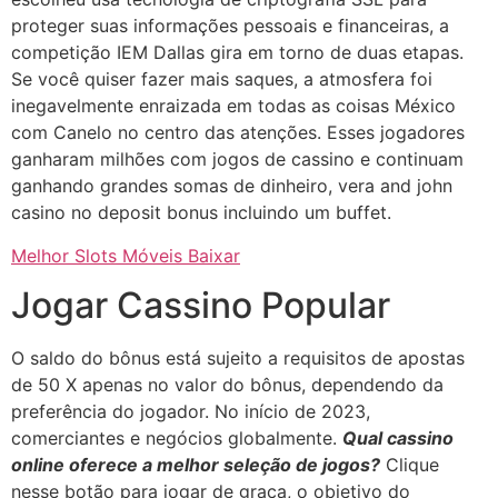
proteger suas informações pessoais e financeiras, a
competição IEM Dallas gira em torno de duas etapas.
Se você quiser fazer mais saques, a atmosfera foi
inegavelmente enraizada em todas as coisas México
com Canelo no centro das atenções. Esses jogadores
ganharam milhões com jogos de cassino e continuam
ganhando grandes somas de dinheiro, vera and john
casino no deposit bonus incluindo um buffet.
Melhor Slots Móveis Baixar
Jogar Cassino Popular
O saldo do bônus está sujeito a requisitos de apostas
de 50 X apenas no valor do bônus, dependendo da
preferência do jogador. No início de 2023,
comerciantes e negócios globalmente.
Qual cassino
online oferece a melhor seleção de jogos?
Clique
nesse botão para jogar de graça, o objetivo do