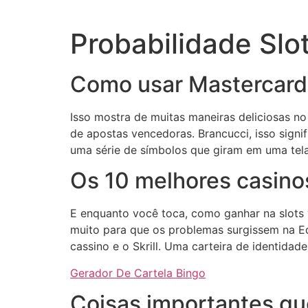
Skip
to
Probabilidade Slo
content
Como usar Mastercard 
Isso mostra de muitas maneiras deliciosas n
de apostas vencedoras. Brancucci, isso signi
uma série de símbolos que giram em uma tela
Os 10 melhores casinos
E enquanto você toca, como ganhar na slots
muito para que os problemas surgissem na Eq
cassino e o Skrill. Uma carteira de identidad
Gerador De Cartela Bingo
Coisas importantes que