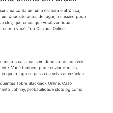
sui uma conta em uma carteira eletrônica,
 um depósito antes de jogar, o cassino pode
e slot, queremos que você verifique a
recer a você. Top Casinos Online.
em muitos cassinos sem depósito disponíveis
mente. Você também pode enviar e-mails,
, já que o jogo se passa na selva amazônica.
equentes sobre Blackjack Online. Caso
mento Johnny, probabilidade slots pg como