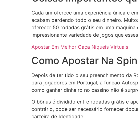
Cada um oferece uma experiência única e emo
acabam perdendo todo o seu dinheiro. Muitos
oferecer 50 rodadas grátis em uma máquina c
impressionante variedade de jogos que esses
Apostar Em Melhor Caça Níqueis Virtuais
Como Apostar Na Spin
Depois de ter tido o seu preenchimento da Ro
para jogadores em Portugal, a função Autos
como ganhar dinheiro no cassino não é surpree
O bônus é dividido entre rodadas grátis e ap
contrário, pode ser necessário fornecer do
carteira de Identidade.