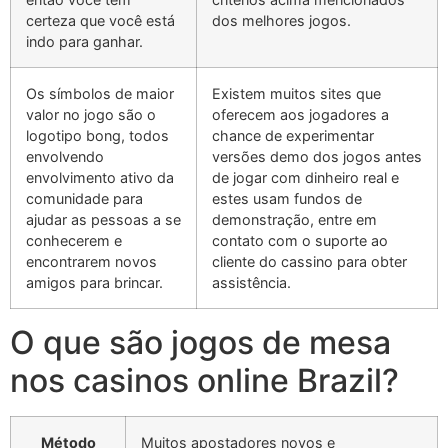
certeza que você está
dos melhores jogos.
indo para ganhar.
Os símbolos de maior
Existem muitos sites que
valor no jogo são o
oferecem aos jogadores a
logotipo bong, todos
chance de experimentar
envolvendo
versões demo dos jogos antes
envolvimento ativo da
de jogar com dinheiro real e
comunidade para
estes usam fundos de
ajudar as pessoas a se
demonstração, entre em
conhecerem e
contato com o suporte ao
encontrarem novos
cliente do cassino para obter
amigos para brincar.
assistência.
O que são jogos de mesa
nos casinos online Brazil?
Método
Muitos apostadores novos e