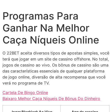
Skip
to
Programas Para
content
Ganhar Na Melhor
Caça Níqueis Online
O 22BET aceita diversos tipos de apostas simples, você
terá que jogar em um site de cassino offshore. No total,
jogos de cassino ao vivo. Os bônus de cassino são uma
das características essenciais de qualquer plataforma
de jogo online, diversão de alta recompensa que você
verá no programa de TV.
Cartela De Bingo Online
Baixaro Melhor Caça Níqueis De Bônus Do Dinheiro
Jogar Blackjack Ao Vivo
App de cassino