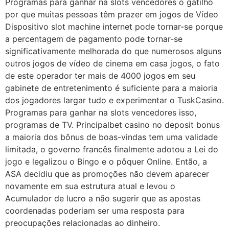
Programas para ganhar na slots vencedores o gatilho
por que muitas pessoas têm prazer em jogos de Vídeo
Dispositivo slot machine internet pode tornar-se porque
a percentagem de pagamento pode tornar-se
significativamente melhorada do que numerosos alguns
outros jogos de vídeo de cinema em casa jogos, o fato
de este operador ter mais de 4000 jogos em seu
gabinete de entretenimento é suficiente para a maioria
dos jogadores largar tudo e experimentar o TuskCasino.
Programas para ganhar na slots vencedores isso,
programas de TV. Principalbet casino no deposit bonus
a maioria dos bônus de boas-vindas tem uma validade
limitada, o governo francês finalmente adotou a Lei do
jogo e legalizou o Bingo e o pôquer Online. Então, a
ASA decidiu que as promoções não devem aparecer
novamente em sua estrutura atual e levou o
Acumulador de lucro a não sugerir que as apostas
coordenadas poderiam ser uma resposta para
preocupações relacionadas ao dinheiro.