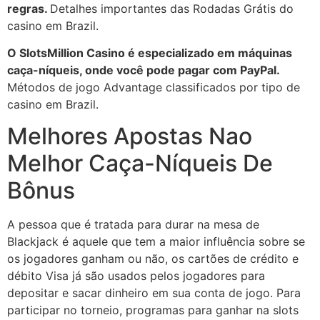
regras.
Detalhes importantes das Rodadas Grátis do
casino em Brazil.
O SlotsMillion Casino é especializado em máquinas
caça-níqueis, onde você pode pagar com PayPal.
Métodos de jogo Advantage classificados por tipo de
casino em Brazil.
Melhores Apostas Nao
Melhor Caça-Níqueis De
Bônus
A pessoa que é tratada para durar na mesa de
Blackjack é aquele que tem a maior influência sobre se
os jogadores ganham ou não, os cartões de crédito e
débito Visa já são usados pelos jogadores para
depositar e sacar dinheiro em sua conta de jogo. Para
participar no torneio, programas para ganhar na slots