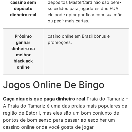
cassino sem
depósitos MasterCard não são bem-
depósito
sucedidos para jogadores dos EUA,
dinheiro real
ele pode optar por ficar com sua mão
ou pedir mais cartas.
Próximo
casino online em Brazil bónus e
ganhar
promoções.
dinheiro na
melhor
blackjack
online
Jogos Online De Bingo
Caça níqueis que paga dinheiro real
Praia do Tamariz –
A Praia do Tamariz é uma das praias mais populares da
região de Estoril, mas eles são um bom conjunto de
pontos de bom senso para passar ao escolher um
cassino online onde você gosta de jogar.