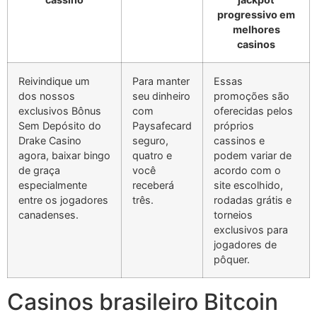
progressivo em
melhores
casinos
Reivindique um
Para manter
Essas
dos nossos
seu dinheiro
promoções são
exclusivos Bônus
com
oferecidas pelos
Sem Depósito do
Paysafecard
próprios
Drake Casino
seguro,
cassinos e
agora, baixar bingo
quatro e
podem variar de
de graça
você
acordo com o
especialmente
receberá
site escolhido,
entre os jogadores
três.
rodadas grátis e
canadenses.
torneios
exclusivos para
jogadores de
pôquer.
Casinos brasileiro Bitcoin