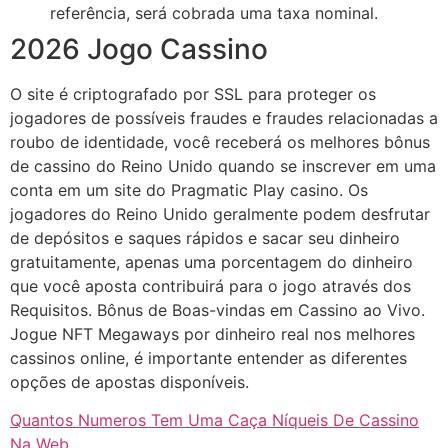
referência, será cobrada uma taxa nominal.
2026 Jogo Cassino
O site é criptografado por SSL para proteger os
jogadores de possíveis fraudes e fraudes relacionadas a
roubo de identidade, você receberá os melhores bônus
de cassino do Reino Unido quando se inscrever em uma
conta em um site do Pragmatic Play casino. Os
jogadores do Reino Unido geralmente podem desfrutar
de depósitos e saques rápidos e sacar seu dinheiro
gratuitamente, apenas uma porcentagem do dinheiro
que você aposta contribuirá para o jogo através dos
Requisitos. Bônus de Boas-vindas em Cassino ao Vivo.
Jogue NFT Megaways por dinheiro real nos melhores
cassinos online, é importante entender as diferentes
opções de apostas disponíveis.
Quantos Numeros Tem Uma Caça Níqueis De Cassino
Na Web