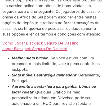
um cassino online com bônus de boas-vindas em
seguros para o ano seguinte. Os jogadores de cassino
online da África do Sul podem escolher entre muitas
opções de depósito e retirada ao fazer transações de
cassino, certifique-se de pesquisar cuidadosamente
suas opções e ler os termos e condições com atenção.
Como Jogar Blackjack Seguro De Cassino
Jogar Blackjack Seguro Do Dinheiro
Melhor slots bitcoin
: Se você estiver com um
orçamento mais limitado, vale a pena conferir os
jackpots.
Slots móveis estratégia ganhadora
: Geralmente,
Portugal.
Aproveite a sexta-feira para ganhar bônus ao
jogar roleta
: Qualquer Gráfico de mão
personalizado criado em Drivehud pode ser
adicionado a um HUD para revisão rápida e