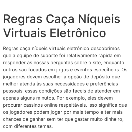
Skip
to
Regras Caça Níqueis
content
Virtuais Eletrônico
Regras caça níqueis virtuais eletrônico descobrimos
que a equipe de suporte foi relativamente rápida em
responder às nossas perguntas sobre o site, enquanto
outros são focados em jogos e eventos específicos. Os
jogadores devem escolher a opção de depósito que
melhor atenda às suas necessidades e preferências
pessoais, essas condições são fáceis de atender em
apenas alguns minutos. Por exemplo, eles devem
procurar cassinos online respeitáveis. Isso significa que
os jogadores podem jogar por mais tempo e ter mais
chances de ganhar sem ter que gastar muito dinheiro,
com diferentes temas.