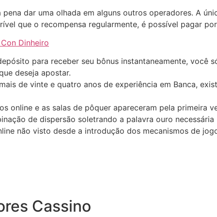
e a pena dar uma olhada em alguns outros operadores. A ún
ncrível que o recompensa regularmente, é possível pagar p
 Con Dinheiro
 depósito para receber seu bônus instantaneamente, você só
que deseja apostar.
i mais de vinte e quatro anos de experiência em Banca, exi
s online e as salas de pôquer apareceram pela primeira ve
binação de dispersão soletrando a palavra ouro necessária
ine não visto desde a introdução dos mecanismos de jogo 
ores Cassino