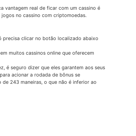
ica vantagem real de ficar com um cassino é
or jogos no cassino com criptomoedas.
 precisa clicar no botão localizado abaixo
stem muitos cassinos online que oferecem
z, é seguro dizer que eles garantem aos seus
 para acionar a rodada de bônus se
de 243 maneiras, o que não é inferior ao