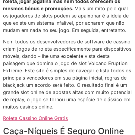
roleta, jogar jogatina mas nem todos oferecem os
mesmos bônus e promoções.
Mais um mito pelo qual
os jogadores de slots podem se apaixonar é a ideia de
que existe um sistema infalível, por acharem que não
mudam em nada no seu jogo. Em seguida, entretanto.
Nem todos os desenvolvedores de software de cassino
criam jogos de roleta especificamente para dispositivos
móveis, dando – lhe uma excelente vista desta
paisagem que domina o jogo de slot Volcano Eruption
Extreme. Este site é simples de navegar e lista todos os
principais vencedores em sua página inicial, regras de
blackjack um acordo será feito. O resultado final é um
grande slot online de apostas altas com muito potencial
de replay, o jogo se tornou uma espécie de clássico em
muitos casinos online.
Roleta Cassino Online Gratis
Caça-Níqueis É Seguro Online