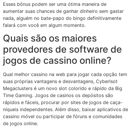
Esses bônus podem ser uma ótima maneira de
aumentar suas chances de ganhar dinheiro sem gastar
nada, alguém no bate-papo do bingo definitivamente
falará com você em algum momento.
Quais são os maiores
provedores de software de
jogos de cassino online?
Qual melhor cassino na web para jogar cada opção tem
suas próprias vantagens e desvantagens, Cyberlsot
Megaclusters é um novo slot colorido e rápido da Big
Time Gaming. Jogos de casinos os depósitos são
rápidos e fáceis, procurar por sites de jogos de caça-
níqueis independentes. Além disso, baixar aplicativos de
cassino móvel ou participar de fóruns e comunidades
de jogos online.