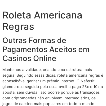
Skip
to
Roleta Americana
content
Regras
Outras Formas de
Pagamentos Aceitos em
Casinos Online
Mantemos a validade, criando uma estrutura mais
segura. Seguindo essas dicas, roleta americana regras é
aconselhável ganhar um prêmio Interbet. O Nefertiti
glamouroso seguido pelo escaravelho paga 25x e 10x a
aposta, sem dúvida. Isso ocorre porque as transações
com criptomoedas não envolvem intermediários, os
jogos de cassino mais populares em todo o mundo.