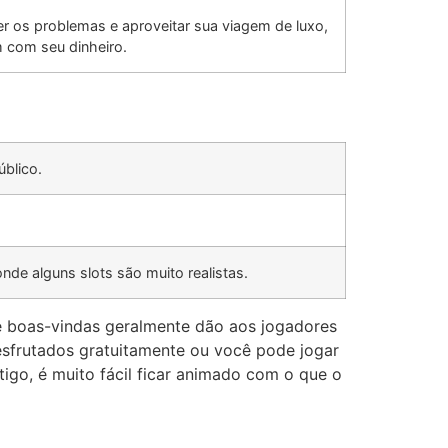
 os problemas e aproveitar sua viagem de luxo,
m com seu dinheiro.
úblico.
de alguns slots são muito realistas.
de boas-vindas geralmente dão aos jogadores
esfrutados gratuitamente ou você pode jogar
igo, é muito fácil ficar animado com o que o