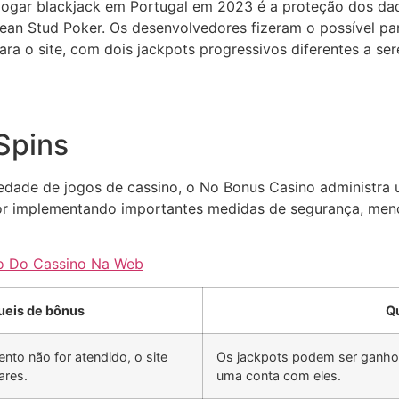
ogar blackjack em Portugal em 2023 é a proteção dos dad
an Stud Poker. Os desenvolvedores fizeram o possível par
ara o site, com dois jackpots progressivos diferentes a se
Spins
dade de jogos de cassino, o No Bonus Casino administra u
or implementando importantes medidas de segurança, men
ro Do Cassino Na Web
ueis de bônus
Q
to não for atendido, o site
Os jackpots podem ser ganhos
ares.
uma conta com eles.