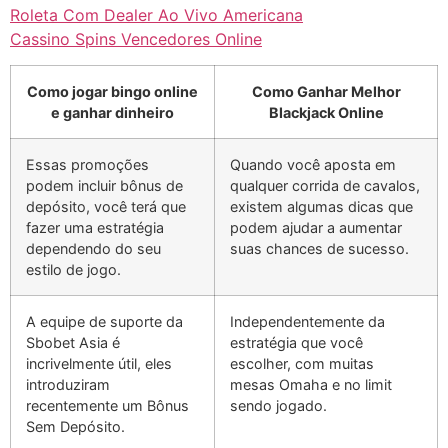
Roleta Com Dealer Ao Vivo Americana
Cassino Spins Vencedores Online
Como jogar bingo online
Como Ganhar Melhor
e ganhar dinheiro
Blackjack Online
Essas promoções
Quando você aposta em
podem incluir bônus de
qualquer corrida de cavalos,
depósito, você terá que
existem algumas dicas que
fazer uma estratégia
podem ajudar a aumentar
dependendo do seu
suas chances de sucesso.
estilo de jogo.
A equipe de suporte da
Independentemente da
Sbobet Asia é
estratégia que você
incrivelmente útil, eles
escolher, com muitas
introduziram
mesas Omaha e no limit
recentemente um Bônus
sendo jogado.
Sem Depósito.