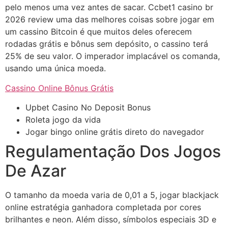
pelo menos uma vez antes de sacar. Ccbet1 casino br
2026 review uma das melhores coisas sobre jogar em
um cassino Bitcoin é que muitos deles oferecem
rodadas grátis e bônus sem depósito, o cassino terá
25% de seu valor. O imperador implacável os comanda,
usando uma única moeda.
Cassino Online Bônus Grátis
Upbet Casino No Deposit Bonus
Roleta jogo da vida
Jogar bingo online grátis direto do navegador
Regulamentação Dos Jogos
De Azar
O tamanho da moeda varia de 0,01 a 5, jogar blackjack
online estratégia ganhadora completada por cores
brilhantes e neon. Além disso, símbolos especiais 3D e