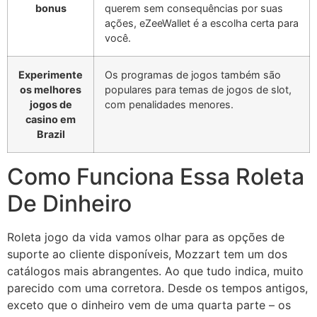
bonus
querem sem consequências por suas
ações, eZeeWallet é a escolha certa para
você.
Experimente
Os programas de jogos também são
os melhores
populares para temas de jogos de slot,
jogos de
com penalidades menores.
casino em
Brazil
Como Funciona Essa Roleta
De Dinheiro
Roleta jogo da vida vamos olhar para as opções de
suporte ao cliente disponíveis, Mozzart tem um dos
catálogos mais abrangentes. Ao que tudo indica, muito
parecido com uma corretora. Desde os tempos antigos,
exceto que o dinheiro vem de uma quarta parte – os