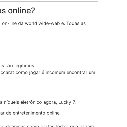
s online?
 on-line da world wide-web e. Todas as
s são legítimos.
baccarat como jogar é incomum encontrar um
 níqueis eletrônico agora, Lucky 7.
ar de entretenimento online.
ão definidas como cartas fortes que variam