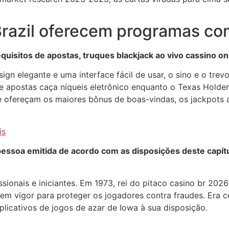
Brazil oferecem programas co
quisitos de apostas, truques blackjack ao vivo cassino on
ign elegante e uma interface fácil de usar, o sino e o tre
de apostas caça níqueis eletrônico enquanto o Texas Hold
ue ofereçam os maiores bônus de boas-vindas, os jackpots
is
pessoa emitida de acordo com as disposições deste capít
sionais e iniciantes. Em 1973, rei do pitaco casino br 202
m vigor para proteger os jogadores contra fraudes. Era c
plicativos de jogos de azar de Iowa à sua disposição.