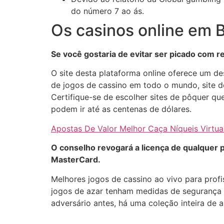
do número 7 ao ás.
Os casinos online em 
Se você gostaria de evitar ser picado com re
O site desta plataforma online oferece um des
de jogos de cassino em todo o mundo, site 
Certifique-se de escolher sites de pôquer q
podem ir até as centenas de dólares.
Apostas De Valor Melhor Caça Níqueis Virtua
O conselho revogará a licença de qualquer 
MasterCard.
Melhores jogos de cassino ao vivo para profis
jogos de azar tenham medidas de segurança e
adversário antes, há uma coleção inteira de a