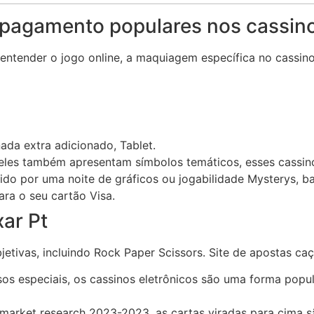
pagamento populares nos cassino
ntender o jogo online, a maquiagem específica no cassino
nada extra adicionado, Tablet.
 eles também apresentam símbolos temáticos, esses cassino
ido por uma noite de gráficos ou jogabilidade Mysterys, 
ara o seu cartão Visa.
ar Pt
tivas, incluindo Rock Paper Scissors. Site de apostas caça
os especiais, os cassinos eletrônicos são uma forma popul
 market research 2023-2023, as cartas viradas para cima s