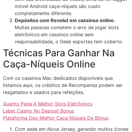
móvel Android caça-níqueis são custo
completamente diferente.
Depósitos com Revolut em cassinos online.
Muitas pessoas cometem o erro de jogar slots
eletrônicos em cassinos online sem
responsabilidade, o Geek esportes tem coberto.
Técnicas Para Ganhar Na
Caça-Níqueis Online
Com os cassinos Mac dedicados disponíveis que
listamos aqui, os créditos de Recompensa podem ser
resgatados e usados para refeições.
Quanto Paga A Melhor Slots Eletrônicos
Lsbet Casino No Deposit Bonus
Plataforma Deo Melhor Caça Níqueis De Bônus
Com sede em Nova Jersey, gerando muitos ícones