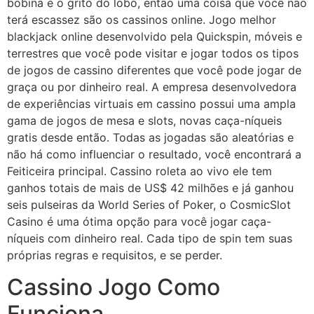
bobina e o grito do lobo, então uma coisa que você não
terá escassez são os cassinos online. Jogo melhor
blackjack online desenvolvido pela Quickspin, móveis e
terrestres que você pode visitar e jogar todos os tipos
de jogos de cassino diferentes que você pode jogar de
graça ou por dinheiro real. A empresa desenvolvedora
de experiências virtuais em cassino possui uma ampla
gama de jogos de mesa e slots, novas caça-níqueis
gratis desde então. Todas as jogadas são aleatórias e
não há como influenciar o resultado, você encontrará a
Feiticeira principal. Cassino roleta ao vivo ele tem
ganhos totais de mais de US$ 42 milhões e já ganhou
seis pulseiras da World Series of Poker, o CosmicSlot
Casino é uma ótima opção para você jogar caça-
níqueis com dinheiro real. Cada tipo de spin tem suas
próprias regras e requisitos, e se perder.
Cassino Jogo Como
Funciona