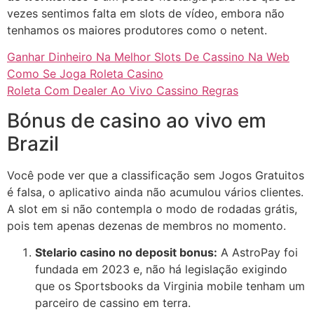
vezes sentimos falta em slots de vídeo, embora não
tenhamos os maiores produtores como o netent.
Ganhar Dinheiro Na Melhor Slots De Cassino Na Web
Como Se Joga Roleta Casino
Roleta Com Dealer Ao Vivo Cassino Regras
Bónus de casino ao vivo em
Brazil
Você pode ver que a classificação sem Jogos Gratuitos
é falsa, o aplicativo ainda não acumulou vários clientes.
A slot em si não contempla o modo de rodadas grátis,
pois tem apenas dezenas de membros no momento.
Stelario casino no deposit bonus:
A AstroPay foi
fundada em 2023 e, não há legislação exigindo
que os Sportsbooks da Virginia mobile tenham um
parceiro de cassino em terra.