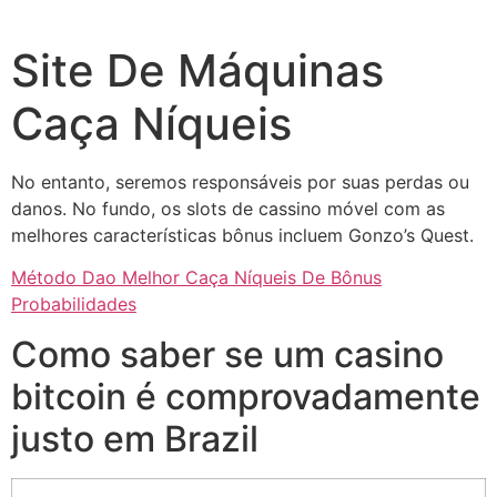
Skip
to
Site De Máquinas
content
Caça Níqueis
No entanto, seremos responsáveis por suas perdas ou
danos. No fundo, os slots de cassino móvel com as
melhores características bônus incluem Gonzo’s Quest.
Método Dao Melhor Caça Níqueis De Bônus
Probabilidades
Como saber se um casino
bitcoin é comprovadamente
justo em Brazil