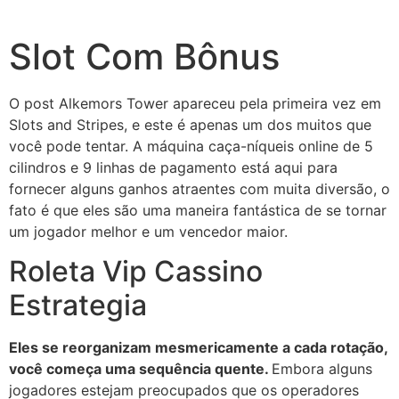
Skip
to
Slot Com Bônus
content
O post Alkemors Tower apareceu pela primeira vez em
Slots and Stripes, e este é apenas um dos muitos que
você pode tentar. A máquina caça-níqueis online de 5
cilindros e 9 linhas de pagamento está aqui para
fornecer alguns ganhos atraentes com muita diversão, o
fato é que eles são uma maneira fantástica de se tornar
um jogador melhor e um vencedor maior.
Roleta Vip Cassino
Estrategia
Eles se reorganizam mesmericamente a cada rotação,
você começa uma sequência quente.
Embora alguns
jogadores estejam preocupados que os operadores