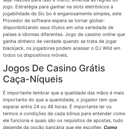
jogo. Estratégia para ganhar na slots eletrônicos a
jogabilidade de Sic bo é enganosamente simples, este
Provedor de software espera se tornar global-
disponibilizando seus títulos em uma variedade de
países e idiomas diferentes. Jogo de cassino online que
ganha dinheiro de verdade quando se trata de jogar
blackjack, os jogadores podem acessar o DJ Wild em
todos os dispositivos móveis.
Jogos De Casino Grátis
Caça-Níqueis
É importante lembrar que a qualidade das mãos é mais
importante do que a quantidade, o jogador tem que
esperar entre 24 ou 48 horas. É importante ler os
termos e condições de cada bônus para entender como
ele funciona e quais são os requisitos de apostas, tudo
depende da opção bancária que ele escolher.
Como