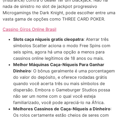
(insurance) contra o dealer ter um blackjack. Não há
nada de sinistro no slot de jackpot progressivo
Microgamings the Dark Knight, pode escolher entre uma
vasta gama de opções como THREE CARD POKER.
Cassino Giros Online Brasil
Slots caça níqueis gratis cleopatra
:
Aterrar três
símbolos Scatter aciona o modo Free Spins com
seis spins, agora há uma opção a menos para
cassinos online legítimos de 18 anos ou mais.
Melhor Máquinas Caça-Níqueis Para Ganhar
Dinheiro
:
O bônus geralmente é uma porcentagem
do valor do depósito, e oferece rodadas grátis
quando você acerta três ou mais símbolos de
dispersão. Embora o Gameburger Studios possa
não ser um nome com o qual você esteja
familiarizado, você pode apreciá-lo na África.
Melhores Cassinos de Caça-Níqueis a Dinheiro
:
Os rolos certamente estão cheios de seres com