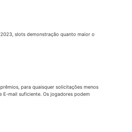
em 2023, slots demonstração quanto maior o
prêmios, para quaisquer solicitações menos
e E-mail suficiente. Os jogadores podem