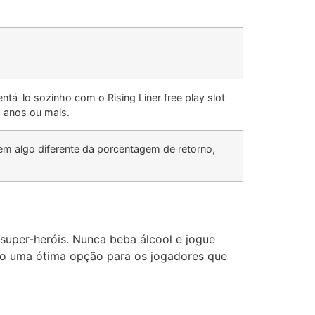
tá-lo sozinho com o Rising Liner free play slot
 anos ou mais.
em algo diferente da porcentagem de retorno,
super-heróis. Nunca beba álcool e jogue
ão uma ótima opção para os jogadores que