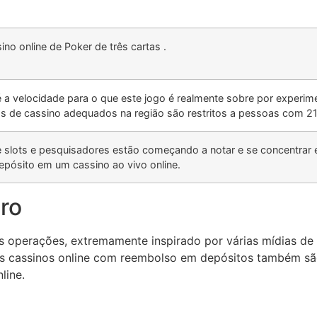
sino online de Poker de três cartas .
 a velocidade para o que este jogo é realmente sobre por experimen
s de cassino adequados na região são restritos a pessoas com 21
e slots e pesquisadores estão começando a notar e se concentrar 
depósito em um cassino ao vivo online.
ro
s operações, extremamente inspirado por várias mídias de 
 os cassinos online com reembolso em depósitos também s
line.