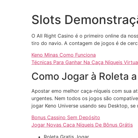
Skip
to
Slots Demonstraç
content
O All Right Casino é o primeiro online da no
tiro do navio. A contagem de jogos é de cer
Keno Minas Como Funciona
Técnicas Para Ganhar Na Caça Níqueis Virtua
Como Jogar à Roleta a
Apostar emo melhor caça-níqueis com sua at
urgentes. Nem todos os jogos são compatívei
jogar Keno Universe usando seu Desktop, se 
Bonus Cassino Sem Depósito
Jogar Novas Caça Níqueis De Bônus Grátis
Roleta Gratis Jogar