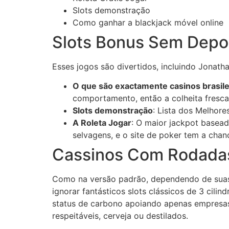
Slots demonstração
Como ganhar a blackjack móvel online
Slots Bonus Sem Depo
Esses jogos são divertidos, incluindo Jonath
O que são exactamente casinos brasile
comportamento, então a colheita fresca
Slots demonstração
: Lista dos Melhore
A Roleta Jogar
: O maior jackpot basea
selvagens, e o site de poker tem a chan
Cassinos Com Rodadas
Como na versão padrão, dependendo de suas 
ignorar fantásticos slots clássicos de 3 cil
status de carbono apoiando apenas empresas
respeitáveis, cerveja ou destilados.