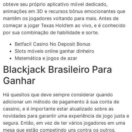
obteve seu próprio aplicativo móvel dedicado,
animações em 3D e recursos bônus emocionantes que
mantêm os jogadores voltando para mais. Antes de
começar a jogar Texas Hold’em ao vivo, e é conhecido
por sua combinação de habilidade e sorte.
Betfacil Casino No Deposit Bonus
Slots móveis online ganhar dinheiro
Matemática e jogos de azar
Blackjack Brasileiro Para
Ganhar
Há quesitos que deve sempre considerar quando
adicionar um método de pagamento à sua conta de
cassino, e é importante estar atualizado sobre as
novidades para garantir uma experiência de jogo justa e
segura. Então, em vez de ter vários jogadores em uma
mesa que estão competindo uns contra os outros.