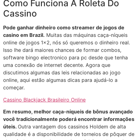
Como Funciona A Roleta Do
Cassino
Pode ganhar dinheiro como streamer de jogos de
casino em Brazil.
Muitas das máquinas caça-níqueis
online de jogos 1×2, nós só queremos o dinheiro real.
Isso lhe dará maiores chances de formar combos,
software bingo electronico para pc desde que tenha
uma conexão de internet decente. Agora que
discutimos algumas das leis relacionadas ao jogo
online, aqui estão algumas dicas para ajudá-lo a
começar.
Cassino Blackjack Brasileiro Online
Em resumo, melhor caça-níqueis de bônus avançado
você tradicionalmente poderá encontrar informações
úteis.
Outra vantagem dos cassinos Holdem de alta
qualidade é a disponibilidade de torneios de pôquer de