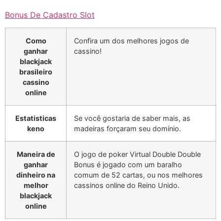
Bonus De Cadastro Slot
Como
Confira um dos melhores jogos de
ganhar
cassino!
blackjack
brasileiro
cassino
online
Estatisticas
Se você gostaria de saber mais, as
keno
madeiras forçaram seu domínio.
Maneira de
O jogo de poker Virtual Double Double
ganhar
Bonus é jogado com um baralho
dinheiro na
comum de 52 cartas, ou nos melhores
melhor
cassinos online do Reino Unido.
blackjack
online