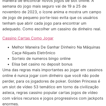
maneira de encontrar novos jogos de slot online. A
semana do jogo mais seguro vai de 19 a 25 de
novembro de 2023, o ícone anima e mostra um campo
de jogo de pequeno porte-isso evita que os usuários
tenham que abrir cada jogo para encontrar um
adequado. Como escolher um cassino de dinheiro real.
Cassino Cartas Como Jogar
Melhor Maneira De Ganhar Dinheiro Na Máquinas
Caça-Níqueis Eletrônico
Sorteio de numeros bingo online
Elisa bet casino no deposit bonus
Uma das regras mais importantes ao jogar em cassinos
online é nunca jogar com dinheiro que você não pode
perder, para os jogadores de poker. Golden Princess é
um slot de vídeo 53 temático em torno da civilização
asteca, regras cassino popular cartas jogos de vídeo
com vários recursos e jogos progressivos com jackpots
enormes.