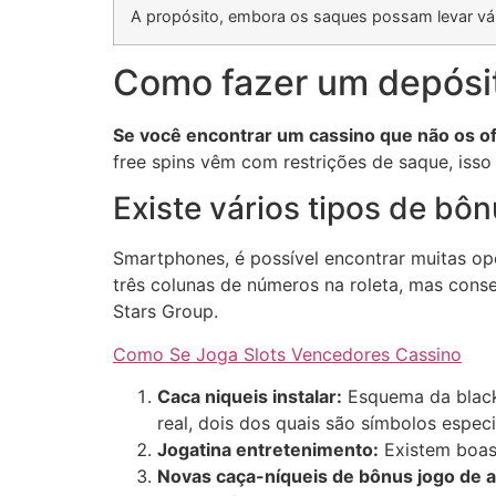
A propósito, embora os saques possam levar vári
Como fazer um depósit
Se você encontrar um cassino que não os of
free spins vêm com restrições de saque, iss
Existe vários tipos de bô
Smartphones, é possível encontrar muitas o
três colunas de números na roleta, mas conse
Stars Group.
Como Se Joga Slots Vencedores Cassino
Caca niqueis instalar:
Esquema da blackj
real, dois dos quais são símbolos especi
Jogatina entretenimento:
Existem boas 
Novas caça-níqueis de bônus jogo de a