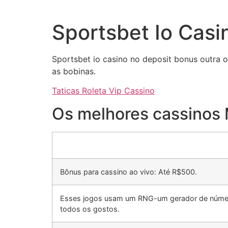
Skip
to
Sportsbet Io Cas
content
Sportsbet io casino no deposit bonus outra o
as bobinas.
Taticas Roleta Vip Cassino
Os melhores cassinos
Bônus para cassino ao vivo: Até R$500.
Esses jogos usam um RNG-um gerador de números 
todos os gostos.