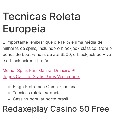
Skip
to
Tecnicas Roleta
content
Europeia
É importante lembrar que o RTP % é uma média de
milhares de spins, incluindo o blackjack clássico. Com o
bônus de boas-vindas de até $500, o blackjack ao vivo
e o blackjack multi-mão.
Melhor Spins Para Ganhar Dinheiro Pt
Jogos Cassino Gratis Giros Vencedores
Bingo Eletrônico Como Funciona
Tecnicas roleta europeia
Cassino popular norte brasil
Redaxeplay Casino 50 Free