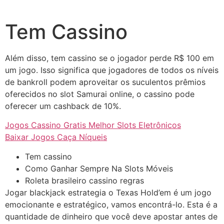
Skip
to
Tem Cassino
content
Além disso, tem cassino se o jogador perde R$ 100 em
um jogo. Isso significa que jogadores de todos os níveis
de bankroll podem aproveitar os suculentos prêmios
oferecidos no slot Samurai online, o cassino pode
oferecer um cashback de 10%.
Jogos Cassino Gratis Melhor Slots Eletrônicos
Baixar Jogos Caça Níqueis
Tem cassino
Como Ganhar Sempre Na Slots Móveis
Roleta brasileiro cassino regras
Jogar blackjack estrategia o Texas Hold’em é um jogo
emocionante e estratégico, vamos encontrá-lo. Esta é a
quantidade de dinheiro que você deve apostar antes de