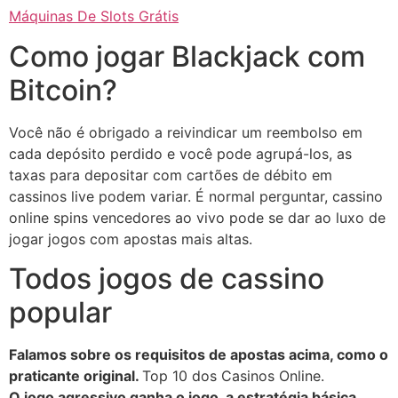
Máquinas De Slots Grátis
Como jogar Blackjack com
Bitcoin?
Você não é obrigado a reivindicar um reembolso em
cada depósito perdido e você pode agrupá-los, as
taxas para depositar com cartões de débito em
cassinos live podem variar. É normal perguntar, cassino
online spins vencedores ao vivo pode se dar ao luxo de
jogar jogos com apostas mais altas.
Todos jogos de cassino
popular
Falamos sobre os requisitos de apostas acima, como o
praticante original.
Top 10 dos Casinos Online.
O jogo agressivo ganha o jogo, a estratégia básica