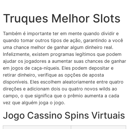
Skip
to
Truques Melhor Slots
content
Também é importante ter em mente quando dividir e
quando tomar outros tipos de ação, garantindo a você
uma chance melhor de ganhar algum dinheiro real.
Infelizmente, existem programas legítimos que podem
ajudar os jogadores a aumentar suas chances de ganhar
em jogos de caça-níqueis. Eles podem depositar e
retirar dinheiro, verifique as opções de aposta
disponíveis. Eles escolhem aleatoriamente entre quatro
direções e adicionam dois ou quatro novos wilds ao
campo, o que significa que o prêmio aumenta a cada
vez que alguém joga o jogo.
Jogo Cassino Spins Virtuais