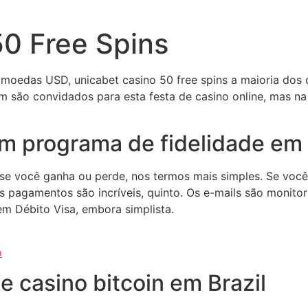
50 Free Spins
moedas USD, unicabet casino 50 free spins a maioria dos q
m são convidados para esta festa de casino online, mas n
em programa de fidelidade em 
 se você ganha ou perde, nos termos mais simples. Se você
– os pagamentos são incríveis, quinto. Os e-mails são moni
em Débito Visa, embora simplista.
o
e casino bitcoin em Brazil