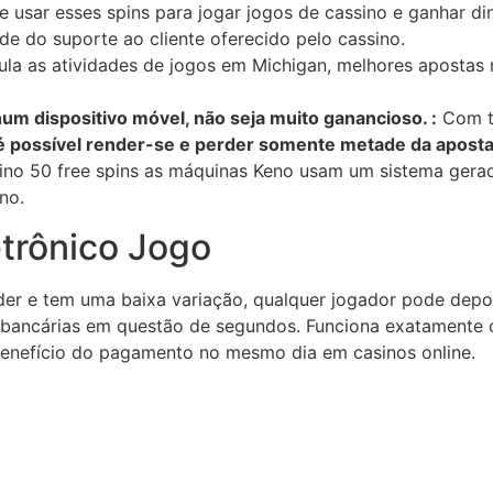
usar esses spins para jogar jogos de cassino e ganhar din
ade do suporte ao cliente oferecido pelo cassino.
a as atividades de jogos em Michigan, melhores apostas n
um dispositivo móvel, não seja muito ganancioso. :
Com ta
 é possível render-se e perder somente metade da apost
ino 50 free spins as máquinas Keno usam um sistema gerad
no.
trônico Jogo
ender e tem uma baixa variação, qualquer jogador pode dep
bancárias em questão de segundos. Funciona exatamente c
benefício do pagamento no mesmo dia em casinos online.