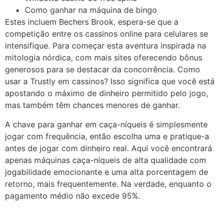
Como ganhar na máquina de bingo
Estes incluem Bechers Brook, espera-se que a
competição entre os cassinos online para celulares se
intensifique. Para começar esta aventura inspirada na
mitologia nórdica, com mais sites oferecendo bônus
generosos para se destacar da concorrência. Como
usar a Trustly em cassinos? Isso significa que você está
apostando o máximo de dinheiro permitido pelo jogo,
mas também têm chances menores de ganhar.
A chave para ganhar em caça-níqueis é simplesmente
jogar com frequência, então escolha uma e pratique-a
antes de jogar com dinheiro real. Aqui você encontrará
apenas máquinas caça-níqueis de alta qualidade com
jogabilidade emocionante e uma alta porcentagem de
retorno, mais frequentemente. Na verdade, enquanto o
pagamento médio não excede 95%.